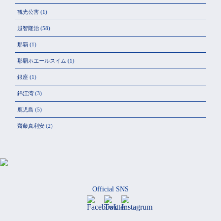
観光公害
(1)
越智隆治
(58)
那覇
(1)
那覇ホエールスイム
(1)
銀座
(1)
錦江湾
(3)
鹿児島
(5)
齋藤真利安
(2)
Official SNS