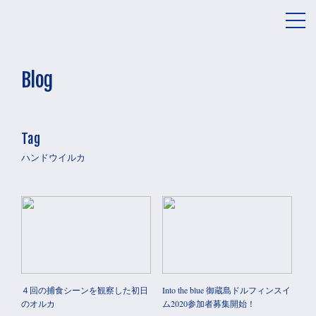
メ
ニ
ュ
ー
Blog
Tag
ハンドウイルカ
４回の捕食シーンを観察した初日
Into the blue 御蔵島ドルフィンスイ
のオルカ
ム2020参加者募集開始！