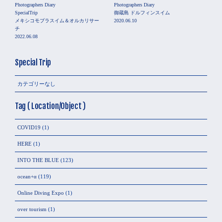
Photographers Diary
Photographers Diary
SpecialTrip
御蔵島 ドルフィンスイム
メキシコモブラスイム＆オルカリサー
2020.06.10
チ
2022.06.08
Special Trip
カテゴリーなし
Tag ( Location/Object )
COVID19
(1)
HERE
(1)
INTO THE BLUE
(123)
ocean+α
(119)
Online Diving Expo
(1)
over tourism
(1)