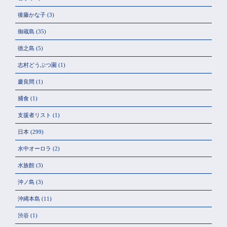
後藤かな子
(3)
御蔵島
(35)
徳之島
(5)
志村どうぶつ園
(1)
慶良間
(1)
捕食
(1)
支援者リスト
(1)
日本
(299)
水中オーロラ
(2)
水族館
(3)
沖ノ島
(3)
沖縄本島
(11)
渋谷
(1)