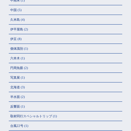
中南米
(1)
中国
(5)
久米島
(4)
伊平屋島
(2)
伊豆
(8)
個体識別
(1)
六本木
(1)
円周魚眼
(2)
写真展
(1)
北海道
(3)
半水面
(2)
反響面
(1)
取材同行スペシャルトリップ
(1)
台風22号
(1)