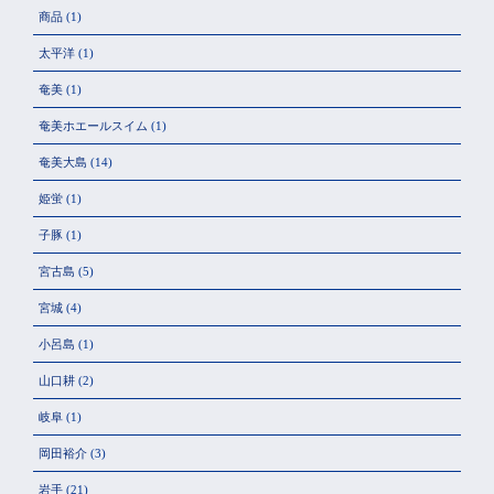
商品
(1)
太平洋
(1)
奄美
(1)
奄美ホエールスイム
(1)
奄美大島
(14)
姫蛍
(1)
子豚
(1)
宮古島
(5)
宮城
(4)
小呂島
(1)
山口耕
(2)
岐阜
(1)
岡田裕介
(3)
岩手
(21)