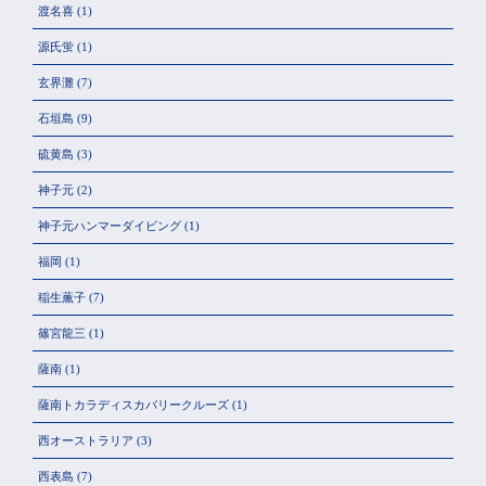
渡名喜
(1)
源氏蛍
(1)
玄界灘
(7)
石垣島
(9)
硫黄島
(3)
神子元
(2)
神子元ハンマーダイビング
(1)
福岡
(1)
稲生薫子
(7)
篠宮龍三
(1)
薩南
(1)
薩南トカラディスカバリークルーズ
(1)
西オーストラリア
(3)
西表島
(7)