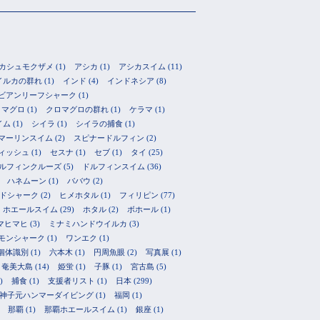
カシュモクザメ
(1)
アシカ
(1)
アシカスイム
(11)
イルカの群れ
(1)
インド
(4)
インドネシア
(8)
ビアンリーフシャーク
(1)
ロマグロ
(1)
クロマグロの群れ
(1)
ケラマ
(1)
イム
(1)
シイラ
(1)
シイラの捕食
(1)
マーリンスイム
(2)
スピナードルフィン
(2)
ィッシュ
(1)
セスナ
(1)
セブ
(1)
タイ
(25)
ルフィンクルーズ
(5)
ドルフィンスイム
(36)
ハネムーン
(1)
ババウ
(2)
ドシャーク
(2)
ヒメホタル
(1)
フィリピン
(77)
ホエールスイム
(29)
ホタル
(2)
ボホール
(1)
マヒマヒ
(3)
ミナミハンドウイルカ
(3)
モンシャーク
(1)
ワンエク
(1)
個体識別
(1)
六本木
(1)
円周魚眼
(2)
写真展
(1)
奄美大島
(14)
姫蛍
(1)
子豚
(1)
宮古島
(5)
)
捕食
(1)
支援者リスト
(1)
日本
(299)
神子元ハンマーダイビング
(1)
福岡
(1)
那覇
(1)
那覇ホエールスイム
(1)
銀座
(1)