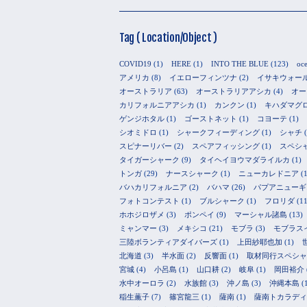
Tag ( Location/Object )
COVID19
(1)
HERE
(1)
INTO THE BLUE
(123)
oc
アメリカ
(8)
イエローフィンツナ
(2)
イサキウォー
オーストラリア
(63)
オーストラリアアシカ
(4)
オー
カリフォルニアアシカ
(1)
カンクン
(1)
キハダマグ
ゲンジホタル
(1)
ゴーストネット
(1)
コヨーテ
(1)
シオミドロ
(1)
シャークフィーディング
(1)
シャチ
(
スピナーリバー
(2)
スペアフィッシング
(1)
スペシ
タイガーシャーク
(9)
タイヘイヨウマダライルカ
(1)
トンガ
(29)
ナースシャーク
(1)
ニューカレドニア
(1
バハカリフォルニア
(2)
バハマ
(26)
パプアニューギ
フォトコンテスト
(1)
ブルシャーク
(1)
フロリダ
(11
ホホジロザメ
(3)
ポンペイ
(9)
マーシャル諸島
(13)
ミャンマー
(3)
メキシコ
(21)
モブラ
(3)
モブラス
三陸ボランティアダイバーズ
(1)
上田紗耶也加
(1)
北海道
(3)
半水面
(2)
反響面
(1)
取材同行スペシャ
宮城
(4)
小呂島
(1)
山口耕
(2)
岐阜
(1)
岡田裕介
水中オーロラ
(2)
水族館
(3)
沖ノ島
(3)
沖縄本島
(
稲生薫子
(7)
篠宮龍三
(1)
薩南
(1)
薩南トカラディ