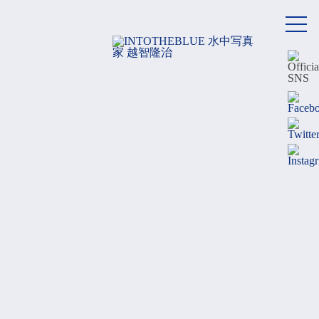
メ
ニ
ュ
ー