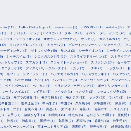
ean+α
(119)
Online Diving Expo
(1)
over tourism
(1)
SUNS DIVE
(1)
web-lue
(22)
ア
ル
(1)
イッテQ
(1)
イッテQディスカバリークルーズ
(1)
イベント
(48)
イルカ
(48)
ストラリアシーライオン
(3)
オオサンショウウオ
(2)
オルカ
(3)
カマイルカ
(2)
カリ
ロ
(2)
キハダマグロスイム
(1)
キューバ
(1)
グレートハンマーヘッドシャーク
(8)
ク
サーディンラン
(2)
ザトウクジラ
(40)
サンゴ
(2)
シーライオン
(1)
シーライオンス
6)
シャチスイム
(1)
シロナガスクジラ
(13)
ストライプドマーリン
(5)
ストライプド
ャルトリップ
(1)
スマガツオ
(1)
スライドトークショー
(1)
スリランカ
(24)
セールフ
タコクラゲ
(3)
ディスカバリークルーズ
(1)
トカラ
(2)
トナキ
(1)
トラブル
(1)
ド
9)
ネプチューンアイランド
(1)
ハシナガイルカ
(2)
バショウカジキ
(1)
バヌアツ
(3)
ニア
(9)
パラオ
(98)
ハワイ
(2)
ハンゴンドウ
(3)
ハンドウイルカ
(2)
ハンマーヘッ
)
ベイトボール
(1)
ペリカン
(1)
ペリカンフィーディング
(1)
ポートリンカーン
(1)
マーリンスイム
(1)
マイアミ
(1)
マイルカ
(1)
マカジキ
(2)
マッコウクジラ
(13)
イム
(2)
モブラの捕食
(1)
モブラ捕食
(1)
モルジブ
(12)
ヤップ
(35)
ラパス
(2)
レ
世界各国
(53)
世界遺産
(2)
中南米
(1)
中国
(5)
久米島
(4)
伊平屋島
(2)
伊豆
(8)
ルトリップ
(1)
台風22号
(1)
商品
(1)
太平洋
(1)
奄美
(1)
奄美ホエールスイム
(1)
(3)
岩手
(21)
後藤かな子
(3)
御蔵島
(35)
徳之島
(5)
志村どうぶつ園
(1)
慶良間
(1
11)
渋谷
(1)
渡名喜
(1)
源氏蛍
(1)
玄界灘
(7)
石垣島
(9)
硫黄島
(3)
神子元
(2)
スカバリークルーズ
(1)
西オーストラリア
(3)
西表島
(7)
観光公害
(1)
越智隆治
(58)