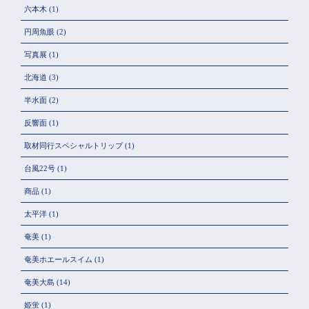
六本木
(1)
円周魚眼
(2)
写真展
(1)
北海道
(3)
半水面
(2)
反響面
(1)
取材同行スペシャルトリップ
(1)
台風22号
(1)
商品
(1)
太平洋
(1)
奄美
(1)
奄美ホエールスイム
(1)
奄美大島
(14)
姫蛍
(1)