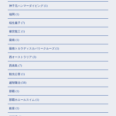
神子元ハンマーダイビング
(1)
福岡
(1)
稲生薫子
(7)
篠宮龍三
(1)
薩南
(1)
薩南トカラディスカバリークルーズ
(1)
西オーストラリア
(3)
西表島
(7)
観光公害
(1)
越智隆治
(58)
那覇
(1)
那覇ホエールスイム
(1)
銀座
(1)