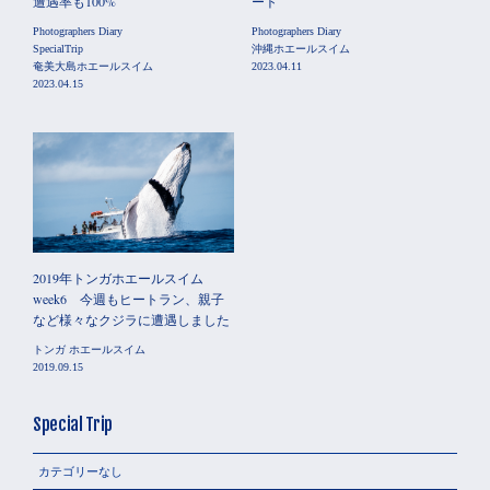
遭遇率も100%
ート
Photographers Diary
Photographers Diary
SpecialTrip
沖縄ホエールスイム
奄美大島ホエールスイム
2023.04.11
2023.04.15
2019年トンガホエールスイム
week6 今週もヒートラン、親子
など様々なクジラに遭遇しました
トンガ ホエールスイム
2019.09.15
Special Trip
カテゴリーなし