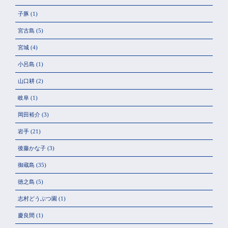
子豚
(1)
宮古島
(5)
宮城
(4)
小呂島
(1)
山口耕
(2)
岐阜
(1)
岡田裕介
(3)
岩手
(21)
後藤かな子
(3)
御蔵島
(35)
徳之島
(5)
志村どうぶつ園
(1)
慶良間
(1)