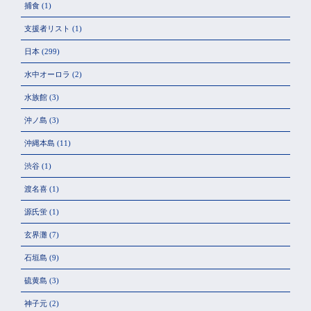
捕食
(1)
支援者リスト
(1)
日本
(299)
水中オーロラ
(2)
水族館
(3)
沖ノ島
(3)
沖縄本島
(11)
渋谷
(1)
渡名喜
(1)
源氏蛍
(1)
玄界灘
(7)
石垣島
(9)
硫黄島
(3)
神子元
(2)