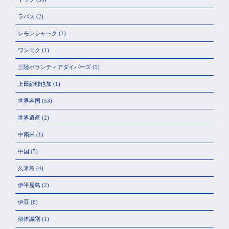
ラパス
(2)
レモンシャーク
(1)
ワンエク
(1)
三陸ボランティアダイバーズ
(1)
上田紗耶也加
(1)
世界各国
(53)
世界遺産
(2)
中南米
(1)
中国
(5)
久米島
(4)
伊平屋島
(2)
伊豆
(8)
個体識別
(1)