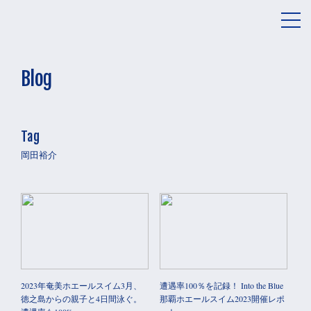
メ
ニ
ュ
ー
Blog
Tag
岡田裕介
2023年奄美ホエールスイム3月、
遭遇率100％を記録！ Into the Blue
徳之島からの親子と4日間泳ぐ。
那覇ホエールスイム2023開催レポ