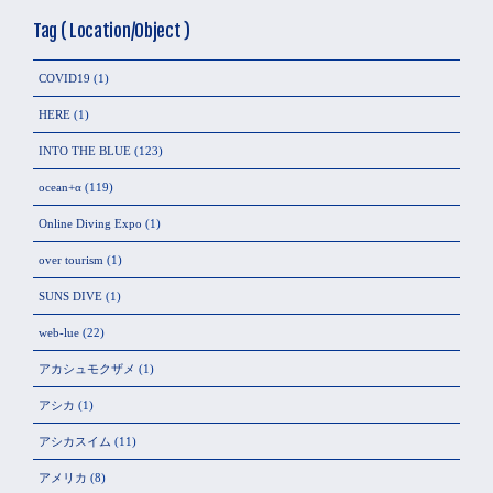
Tag ( Location/Object )
COVID19
(1)
HERE
(1)
INTO THE BLUE
(123)
ocean+α
(119)
Online Diving Expo
(1)
over tourism
(1)
SUNS DIVE
(1)
web-lue
(22)
アカシュモクザメ
(1)
アシカ
(1)
アシカスイム
(11)
アメリカ
(8)