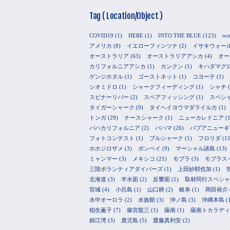
Tag ( Location/Object )
COVID19
(1)
HERE
(1)
INTO THE BLUE
(123)
oc
アメリカ
(8)
イエローフィンツナ
(2)
イサキウォー
オーストラリア
(63)
オーストラリアアシカ
(4)
オー
カリフォルニアアシカ
(1)
カンクン
(1)
キハダマグ
ゲンジホタル
(1)
ゴーストネット
(1)
コヨーテ
(1)
シオミドロ
(1)
シャークフィーディング
(1)
シャチ
(
スピナーリバー
(2)
スペアフィッシング
(1)
スペシ
タイガーシャーク
(9)
タイヘイヨウマダライルカ
(1)
トンガ
(29)
ナースシャーク
(1)
ニューカレドニア
(1
バハカリフォルニア
(2)
バハマ
(26)
パプアニューギ
フォトコンテスト
(1)
ブルシャーク
(1)
フロリダ
(11
ホホジロザメ
(3)
ポンペイ
(9)
マーシャル諸島
(13)
ミャンマー
(3)
メキシコ
(21)
モブラ
(3)
モブラス
三陸ボランティアダイバーズ
(1)
上田紗耶也加
(1)
北海道
(3)
半水面
(2)
反響面
(1)
取材同行スペシャ
宮城
(4)
小呂島
(1)
山口耕
(2)
岐阜
(1)
岡田裕介
水中オーロラ
(2)
水族館
(3)
沖ノ島
(3)
沖縄本島
(
稲生薫子
(7)
篠宮龍三
(1)
薩南
(1)
薩南トカラディ
錦江湾
(3)
鹿児島
(5)
齋藤真利安
(2)