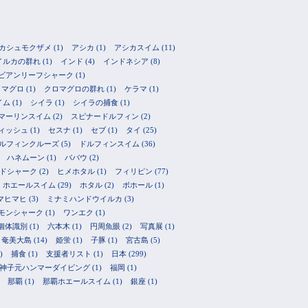
カシュモクザメ
(1)
アシカ
(1)
アシカスイム
(11)
イルカの群れ
(1)
インド
(4)
インドネシア
(8)
ビアンリーフシャーク
(1)
ロマグロ
(1)
クロマグロの群れ
(1)
ケラマ
(1)
イム
(1)
シイラ
(1)
シイラの捕食
(1)
マーリンスイム
(2)
スピナードルフィン
(2)
ィッシュ
(1)
セスナ
(1)
セブ
(1)
タイ
(25)
ルフィンクルーズ
(5)
ドルフィンスイム
(36)
ハネムーン
(1)
ババウ
(2)
ドシャーク
(2)
ヒメホタル
(1)
フィリピン
(77)
ホエールスイム
(29)
ホタル
(2)
ボホール
(1)
マヒマヒ
(3)
ミナミハンドウイルカ
(3)
モンシャーク
(1)
ワンエク
(1)
個体識別
(1)
六本木
(1)
円周魚眼
(2)
写真展
(1)
奄美大島
(14)
姫蛍
(1)
子豚
(1)
宮古島
(5)
)
捕食
(1)
支援者リスト
(1)
日本
(299)
神子元ハンマーダイビング
(1)
福岡
(1)
那覇
(1)
那覇ホエールスイム
(1)
銀座
(1)