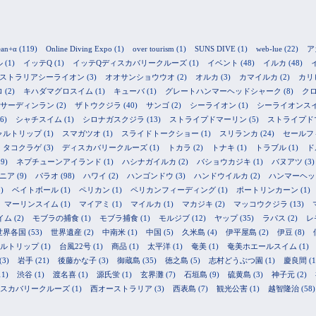
ean+α
(119)
Online Diving Expo
(1)
over tourism
(1)
SUNS DIVE
(1)
web-lue
(22)
ア
ル
(1)
イッテQ
(1)
イッテQディスカバリークルーズ
(1)
イベント
(48)
イルカ
(48)
ストラリアシーライオン
(3)
オオサンショウウオ
(2)
オルカ
(3)
カマイルカ
(2)
カリ
ロ
(2)
キハダマグロスイム
(1)
キューバ
(1)
グレートハンマーヘッドシャーク
(8)
ク
サーディンラン
(2)
ザトウクジラ
(40)
サンゴ
(2)
シーライオン
(1)
シーライオンス
6)
シャチスイム
(1)
シロナガスクジラ
(13)
ストライプドマーリン
(5)
ストライプド
ャルトリップ
(1)
スマガツオ
(1)
スライドトークショー
(1)
スリランカ
(24)
セールフ
タコクラゲ
(3)
ディスカバリークルーズ
(1)
トカラ
(2)
トナキ
(1)
トラブル
(1)
ド
9)
ネプチューンアイランド
(1)
ハシナガイルカ
(2)
バショウカジキ
(1)
バヌアツ
(3)
ニア
(9)
パラオ
(98)
ハワイ
(2)
ハンゴンドウ
(3)
ハンドウイルカ
(2)
ハンマーヘッ
)
ベイトボール
(1)
ペリカン
(1)
ペリカンフィーディング
(1)
ポートリンカーン
(1)
マーリンスイム
(1)
マイアミ
(1)
マイルカ
(1)
マカジキ
(2)
マッコウクジラ
(13)
イム
(2)
モブラの捕食
(1)
モブラ捕食
(1)
モルジブ
(12)
ヤップ
(35)
ラパス
(2)
レ
世界各国
(53)
世界遺産
(2)
中南米
(1)
中国
(5)
久米島
(4)
伊平屋島
(2)
伊豆
(8)
ルトリップ
(1)
台風22号
(1)
商品
(1)
太平洋
(1)
奄美
(1)
奄美ホエールスイム
(1)
(3)
岩手
(21)
後藤かな子
(3)
御蔵島
(35)
徳之島
(5)
志村どうぶつ園
(1)
慶良間
(1
11)
渋谷
(1)
渡名喜
(1)
源氏蛍
(1)
玄界灘
(7)
石垣島
(9)
硫黄島
(3)
神子元
(2)
スカバリークルーズ
(1)
西オーストラリア
(3)
西表島
(7)
観光公害
(1)
越智隆治
(58)