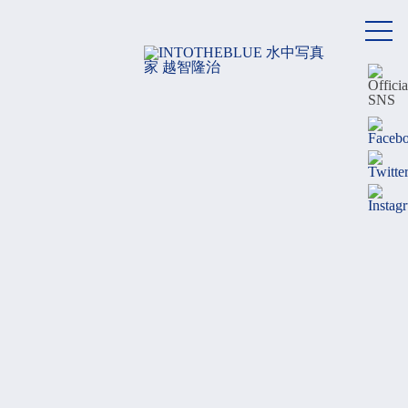
メ
ニ
ュ
ー