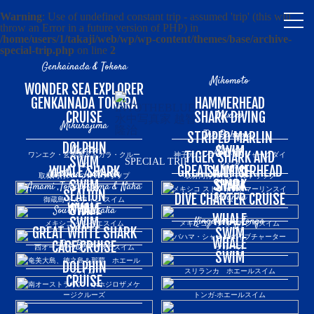
Warning
: Use of undefined constant trip - assumed 'trip' (this will
メ
throw an Error in a future version of PHP) in
ニ
/home/users/1/takaji/web/wp/wp-content/themes/base/archive-
special-trip.php
on line
2
ュ
ー
Genkainada & Tokora
Mikomoto
WONDER SEA EXPLORER
GENKAINADA TOKARA
HAMMERHEAD
Mexico
CRUISE
SHARK DIVING
Mikurajima
The Bahamas
STRIPED MARLIN
DOLPHIN
Mexico
Mexico
SWIM
TIGER SHARK AND
ワンエク・玄界灘＆トカラ・クルー
神子元ハンマーヘッドシャークダイ
SWIM
SPECIAL TRIP
ズ
ビング
GREAT HAMMERHEAD
WHALE SHARK
SAILFISH
Western Australia
取材同行スペシャルトリップ
取材同行スペシャルトリップ
SHARK
SWIM
SWIM
Amami ,Tokunoshima & Naha
メキシコ ストライプドマーリンスイ
SEALION
Srilanka
DIVE CHARTER CRUISE
御蔵島 ドルフィン スイム
ム
WHALE
SWIM
South Australia
WHALE
Kingdom of Tonga
SWIM
メキシコ ジンベエスイム
メキシコ バショウカジキスイム
GREAT WHITE SHARK
SWIM
バハマ・シャークダイブチャーター
WHALE
The Bahama
CAGE CRUISE
西オーストラリア アシカスイム
クルーズ
SWIM
奄美大島、徳之島＆那覇 ホエール
DOLPHIN
スイム
スリランカ ホエールスイム
CRUISE
南オーストラリア ホホジロザメケ
ージクルーズ
トンガ-ホエールスイム