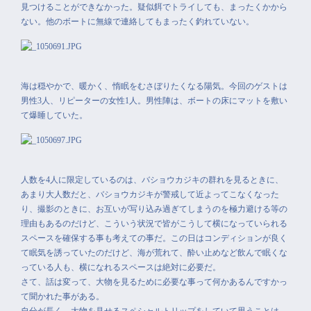
見つけることができなかった。疑似餌でトライしても、まったくかから
ない。他のボートに無線で連絡してもまったく釣れていない。
海は穏やかで、暖かく、惰眠をむさぼりたくなる陽気。今回のゲストは
男性3人、リピーターの女性1人。男性陣は、ボートの床にマットを敷い
て爆睡していた。
人数を4人に限定しているのは、バショウカジキの群れを見るときに、
あまり大人数だと、バショウカジキが警戒して近よってこなくなった
り、撮影のときに、お互いが写り込み過ぎてしまうのを極力避ける等の
理由もあるのだけど、こういう状況で皆がこうして横になっていられる
スペースを確保する事も考えての事だ。この日はコンディションが良く
て眠気を誘っていたのだけど、海が荒れて、酔い止めなど飲んで眠くな
っている人も、横になれるスペースは絶対に必要だ。
さて、話は変って、大物を見るために必要な事って何かあるんですかっ
て聞かれた事がある。