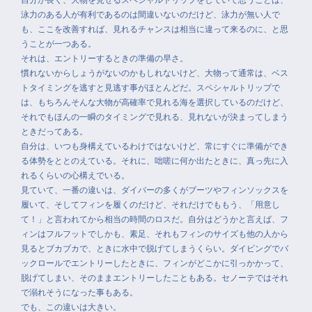
自分が長く、大物を見せるスペシャルトリップをしていて思うことは、
泳力のある人が有利であるのは間違いないのだけど、泳力が無い人で
も、ここを改善すれば、見れるチャンスは相当に違って来るのに、と思
うことが一つある。
それは、エントリーするときの準備の早さ。
慣れないからしょうがないのかもしれないけど、大物って通常は、ベス
トタイミングを逃すと見逃す事がほとんどだ。スペシャルトリップで
は、もちろんそんな大物が高確率で見れる海を選択しているのだけど、
それでもほんの一瞬のタイミングで見れる、見れないが決まってしまう
ときだってある。
自分は、いつも身構えているわけではないけど、常にすぐに準備ができ
る体勢をととのえている。それに、咄嗟に何か出たときに、真っ先に入
れるくらいの心構えでいる。
見ていて、一番の違いは、ダイバーの多くがブーツやフィンソックスを
履いて、そしてフィンを履くのだけど、それだけでももう、「用意し
て！」と言われてから相当の時間のロスだ。自分はどうかと言えば、フ
ィンはフルフットでしかも、素足、それもフィンのサイズも他の人から
見るとブカブカで、ときに水中で脱げてしまうくらい。ダイビングでバ
ックロールでエントリーしたときに、フィンがどこかに引っかかって、
脱げてしまい、そのままエントリーしたこともある。セノーテではそれ
で溺れそうになった事もある。
でも、この違いは大きい。