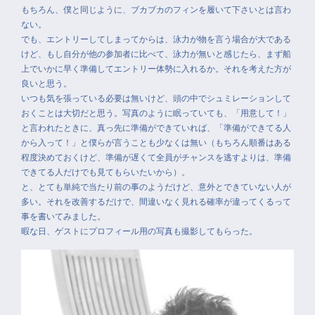
もちろん、僕と同じように、ブカブカのフィンを履いて下さいとは言わ
ない。
でも、エントリーしてしまってからは、泳力が物を言う場合が大である
けど、もし自分が他の参加者に比べて、泳力が無いと感じたら、まず船
上でいかに早く準備してエントリー体勢に入れるか。それを考えた方が
良いと思う。
いつも気を張っている必要は無いけど、頭の中でシュミレーションして
おくことは大切だと思う。写真のように眠っていても、「用意して！」
と言われたときに、真っ先に準備ができていれば、「準備ができてる人
から入って！」と僕らが言うことも少なくは無い（もちろん順番はある
程度決めておくけど、準備が遅くて全員がチャンスを逃すよりは、準備
できてる人だけでも見てもらいたいから）。
と、とても単純で当たり前の事のようだけど、意外とできていない人が
多い。それを改善するだけで、間違いなく見れる確率が違ってくるって
事を書いてみました。
暇な日、ゲストにプロフィール用の写真も撮影してもらった。