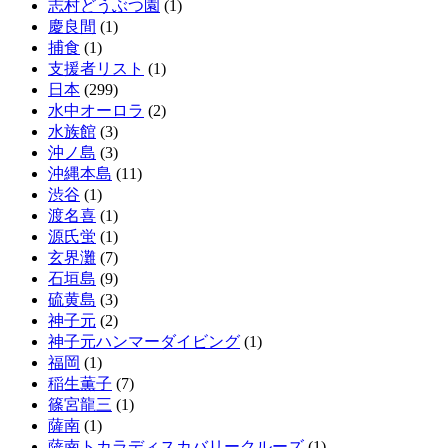
志村どうぶつ園
(1)
慶良間
(1)
捕食
(1)
支援者リスト
(1)
日本
(299)
水中オーロラ
(2)
水族館
(3)
沖ノ島
(3)
沖縄本島
(11)
渋谷
(1)
渡名喜
(1)
源氏蛍
(1)
玄界灘
(7)
石垣島
(9)
硫黄島
(3)
神子元
(2)
神子元ハンマーダイビング
(1)
福岡
(1)
稲生薫子
(7)
篠宮龍三
(1)
薩南
(1)
薩南トカラディスカバリークルーズ
(1)