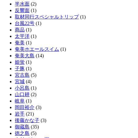
半水面
(2)
反響面
(1)
取材同行スペシャルトリップ
(1)
台風22号
(1)
商品
(1)
太平洋
(1)
奄美
(1)
奄美ホエールスイム
(1)
奄美大島
(14)
姫蛍
(1)
子豚
(1)
宮古島
(5)
宮城
(4)
小呂島
(1)
山口耕
(2)
岐阜
(1)
岡田裕介
(3)
岩手
(21)
後藤かな子
(3)
御蔵島
(35)
徳之島
(5)