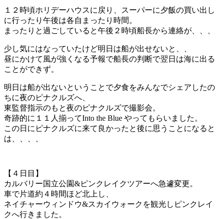
１２時頃ホリデーハウスに戻り、スーパーに夕飯の買い出し
に行ったり午後は各自まったり時間。
まったりと過ごしていると午後２時頃船長から連絡が、、、
少し気にはなっていたけど明日は船が出せないと、、
昼にかけて風が強くなる予報で船長の判断で翌日は海に出る
ことができず。
明日は船が出ないということで夕食をみんなでシェアしたの
ちに夜のピナクルズへ、
東監督指示のもと夜のピナクルズで撮影会。
奇跡的に１１人揃ってInto the Blue やってもらいました。
この日にピナクルズに来て良かったと後に思うことになると
は、、、、
【４日目】
カルバリー国立公園&ピンクレイクツアーへ急遽変更。
車で片道約４時間ほど北上し、
ネイチャーウィンドウ&スカイウォークを観光しピンクレイ
クへ行きました。