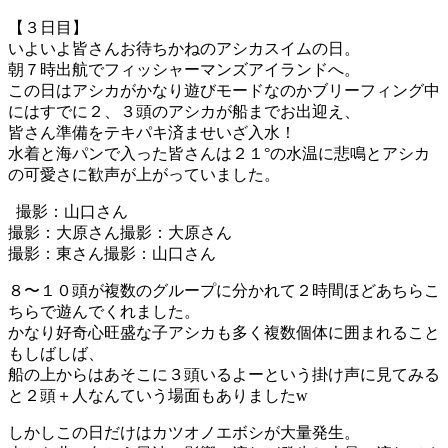
【３日目】
いよいよ皆さんお待ちかねのアシカスイムの日。
朝７時出航でフィッシャーマンズアイランドへ。
この日はアシカがかなり遊びモードなのかブリーフィング中
にはすでに２、３頭のアシカが船までお出迎え、
皆さん準備をテキパキ済ませいざ入水！
水着と海パンで入った皆さんは２１°の水温に悲鳴とアシカ
の可愛さに歓声が上がっていました。
撮影：山口さん
撮影：大原さん
撮影：大原さん
撮影：東さん
撮影：山口さん
８〜１０頭が複数のグループに分かれて２時間ほどあちらこ
ちらで遊んでくれました。
かなり好奇心旺盛な子アシカも多く複数個体に囲まれること
もしばしば、
船の上からはあそこに３頭いるよーという掛け声に見てみる
と２頭＋人なんていう場面もありましたw
しかしこの日だけはカツオノエボシが大量発生。