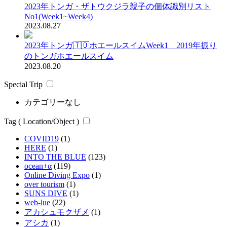
2023年トンガ・ザトウクジラ親子の個体識別リスト
No1(Week1~Week4)
2023.08.27
2023年トンガ🇹🇴ホエールスイムWeek1 2019年振り
のトンガホエールスイム
2023.08.20
Special Trip
カテゴリーなし
Tag ( Location/Object )
COVID19
(1)
HERE
(1)
INTO THE BLUE
(123)
ocean+α
(119)
Online Diving Expo
(1)
over tourism
(1)
SUNS DIVE
(1)
web-lue
(22)
アカシュモクザメ
(1)
アシカ
(1)