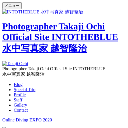
メニュー
Photographer Takaji Ochi
Official Site INTOTHEBLUE
水中写真家 越智隆治
Photographer Takaji Ochi Official Site INTOTHEBLUE
水中写真家 越智隆治
Blog
Special Trip
Profile
Staff
Gallery
Contact
Online Diving EXPO 2020