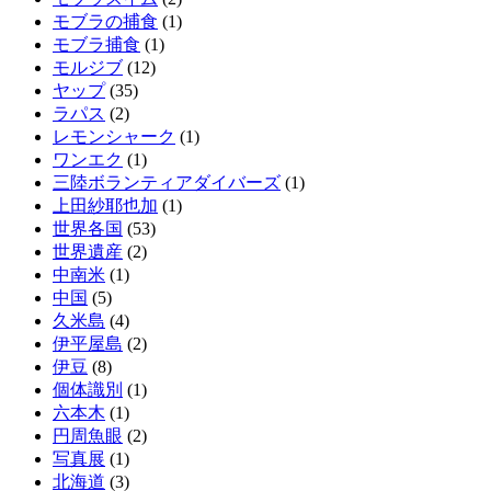
モブラの捕食
(1)
モブラ捕食
(1)
モルジブ
(12)
ヤップ
(35)
ラパス
(2)
レモンシャーク
(1)
ワンエク
(1)
三陸ボランティアダイバーズ
(1)
上田紗耶也加
(1)
世界各国
(53)
世界遺産
(2)
中南米
(1)
中国
(5)
久米島
(4)
伊平屋島
(2)
伊豆
(8)
個体識別
(1)
六本木
(1)
円周魚眼
(2)
写真展
(1)
北海道
(3)