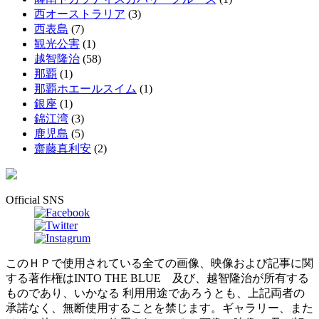
西オーストラリア
(3)
西表島
(7)
観光公害
(1)
越智隆治
(58)
那覇
(1)
那覇ホエールスイム
(1)
銀座
(1)
錦江湾
(3)
鹿児島
(5)
齋藤真利安
(2)
Official SNS
このＨＰで使用されている全ての画像、映像および記事に関
する著作権はINTO THE BLUE 及び、越智隆治が所有する
ものであり、いかなる 利用用途であろうとも、上記両者の
承諾なく、無断使用することを禁じます。ギャラリー、また