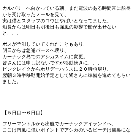
カルバリーへ向かっている朝、まだ電波のある時間帯に船長
から受け取ったメールを見て、
実は僕とスタッフのコウはやばいとなってました。
船長からは明日も明後日も強風の影響で船が出せない
と、、、
ボスが予測していてくれたこともあり、
明日からは急遽パースへ戻り、
カーナック島でのアシカスイムに変更。
皆さんには申し訳ないですが移動続きに、、、
ピンクレイクからホリデーハウスに２０時頃戻り、
翌朝３時半移動開始予定として皆さんに準備を進めてもらい
ました。
【５日目〜６日目】
フリーマントルから出航でカーナックアイランドへ、
ここは南風に強いポイントでアシカのいるビーチは風裏にな