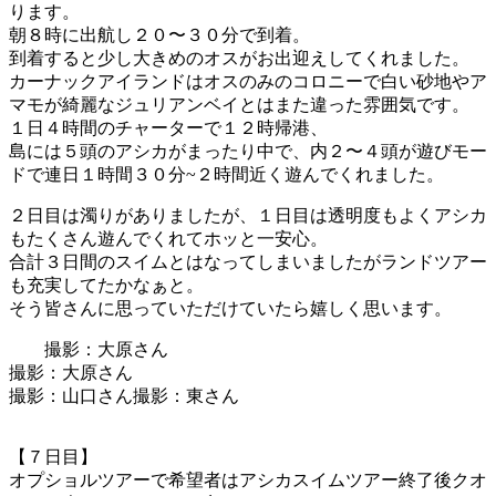
ります。
朝８時に出航し２０〜３０分で到着。
到着すると少し大きめのオスがお出迎えしてくれました。
カーナックアイランドはオスのみのコロニーで白い砂地やア
マモが綺麗なジュリアンベイとはまた違った雰囲気です。
１日４時間のチャーターで１２時帰港、
島には５頭のアシカがまったり中で、内２〜４頭が遊びモー
ドで連日１時間３０分~２時間近く遊んでくれました。
２日目は濁りがありましたが、１日目は透明度もよくアシカ
もたくさん遊んでくれてホッと一安心。
合計３日間のスイムとはなってしまいましたがランドツアー
も充実してたかなぁと。
そう皆さんに思っていただけていたら嬉しく思います。
撮影：大原さん
撮影：大原さん
撮影：山口さん
撮影：東さん
【７日目】
オプショルツアーで希望者はアシカスイムツアー終了後クオ