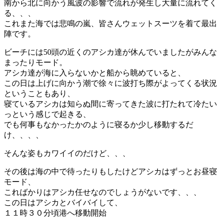
南から北に向かう風波の影響で流れが発生し大量に流れてく
る、、、
これまた海では悲鳴の嵐、皆さんウェットスーツを着て最出
陣です。
ビーチには50頭の近くのアシカ達が休んでいましたがみんな
まったりモード。
アシカ達が海に入らないかと船から眺めていると、
この日は上げに向かう潮で徐々に波打ち際がよってくる状況
ということもあり、
寝ているアシカは知らぬ間に寄ってきた波に打たれて冷たい
っという感じで起きる、
でも何事もなかったかのように寝るか少し移動するだ
け、、、、
そんな姿もカワイイのだけど、、、
その後は海の中で待ったりもしたけどアシカはずっとお昼寝
モード、
こればかりはアシカ任せなのでしょうがないです、、、
この日はアシカとバイバイして、
１１時３０分頃港へ移動開始