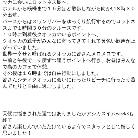
ッカに会いにロットネス島へ。
ホテルから桟橋まで１５分ほど散歩しながら向かい８時３０
分出航。
パースからはスワンリバーをゆっくり航行するのでロットネ
スまで１時間３０分のクルーズです。
１０時に到着後クオッカのいるポイントへ、
クオッカの親子がみんなに寄ってきてくれて黄色い歓声が上
がっていました。
世界一幸せと呼ばれるクオッカに皆さんメロメロです。
午前と午後で一ヶ所ずつ違うポイントへ行き、お昼はみんな
で島のカフェで休憩。
その後は１６時までは自由行動にしました。
皆さんシティクオッカに会いに行ったりビーチに行ったり呑
んでたりと自由に過ごしました。
天候に悩まされた週ではありましたがアシカスイムweek3も
終了
皆さん楽しんでいただけているようでスタッフとして嬉しく
思いました！