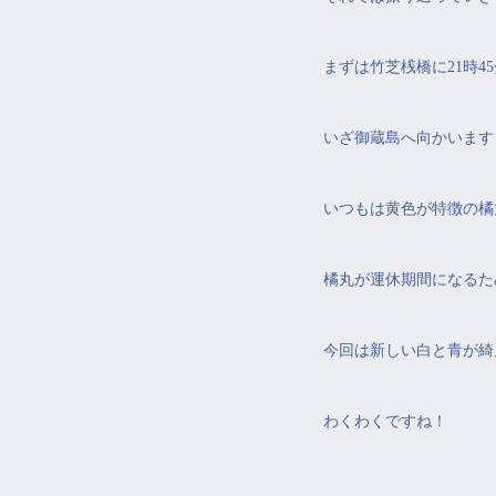
まずは竹芝桟橋に21時4
いざ御蔵島へ向かいます
いつもは黄色が特徴の橘
橘丸が運休期間になるた
今回は新しい白と青が綺
わくわくですね！