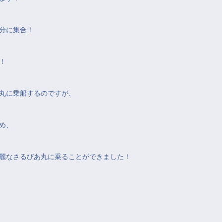
5分に集合！
！
丸に乗船するのですが、
め、
麗なさるびあ丸に乗ることができました！