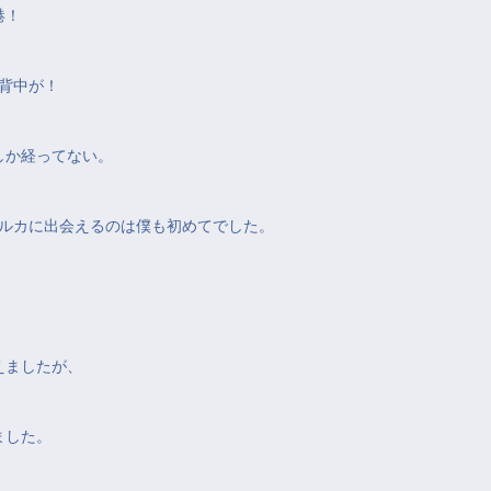
港！
背中が！
しか経ってない。
ルカに出会えるのは僕も初めてでした。
えましたが、
ました。