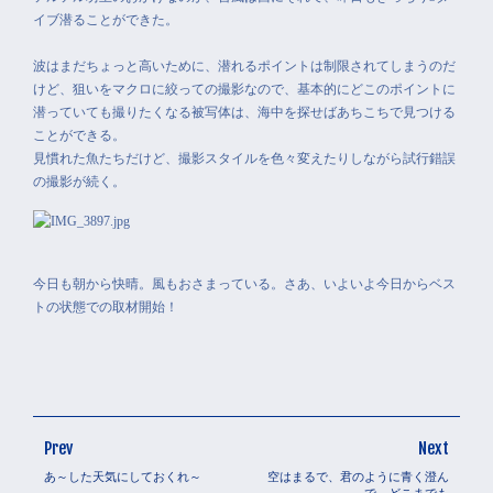
イブ潜ることができた。
波はまだちょっと高いために、潜れるポイントは制限されてしまうのだ
けど、狙いをマクロに絞っての撮影なので、基本的にどこのポイントに
潜っていても撮りたくなる被写体は、海中を探せばあちこちで見つける
ことができる。
見慣れた魚たちだけど、撮影スタイルを色々変えたりしながら試行錯誤
の撮影が続く。
今日も朝から快晴。風もおさまっている。さあ、いよいよ今日からベス
トの状態での取材開始！
Prev
Next
あ～した天気にしておくれ～
空はまるで、君のように青く澄ん