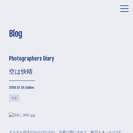
メ
ニ
ュ
ー
Blog
Photographers Diary
空は快晴
2008.07.19 / Author.
日本
テルテル坊主のおかげなのか、台風は西にそれて、昨日もきっちり3ダ