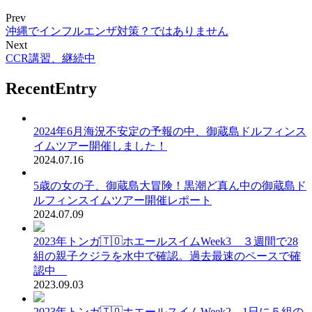
Prev
沖縄でインフルエンザ対策？ではありません
Next
CCR講習、継続中
RecentEntry
2024年6月海況不安定の予報の中、御蔵島ドルフィンス
イムツアー開催しました！
2024.07.16
5歳の女の子、御蔵島大冒険！黒潮ど真ん中の御蔵島ド
ルフィンスイムツアー開催レポート
2024.07.09
2023年トンガ🇹🇴ホエールスイムWeek3 ３週間で28
組の親子クジラを水中で確認。過去最速のペースで確
認中
2023.09.03
2023年トンガ🇹🇴ホエールスイムWeek2 1日に５組の