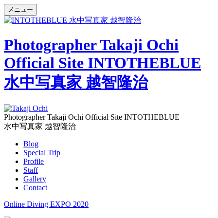
メニュー
Photographer Takaji Ochi
Official Site INTOTHEBLUE
水中写真家 越智隆治
Photographer Takaji Ochi Official Site INTOTHEBLUE
水中写真家 越智隆治
Blog
Special Trip
Profile
Staff
Gallery
Contact
Online Diving EXPO 2020