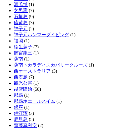
源氏蛍
(1)
玄界灘
(7)
石垣島
(9)
硫黄島
(3)
神子元
(2)
神子元ハンマーダイビング
(1)
福岡
(1)
稲生薫子
(7)
篠宮龍三
(1)
薩南
(1)
薩南トカラディスカバリークルーズ
(1)
西オーストラリア
(3)
西表島
(7)
観光公害
(1)
越智隆治
(58)
那覇
(1)
那覇ホエールスイム
(1)
銀座
(1)
錦江湾
(3)
鹿児島
(5)
齋藤真利安
(2)