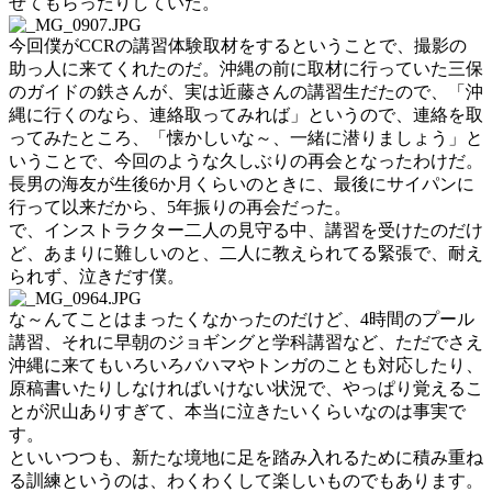
せてもらったりしていた。
今回僕がCCRの講習体験取材をするということで、撮影の
助っ人に来てくれたのだ。沖縄の前に取材に行っていた三保
のガイドの鉄さんが、実は近藤さんの講習生だたので、「沖
縄に行くのなら、連絡取ってみれば」というので、連絡を取
ってみたところ、「懐かしいな～、一緒に潜りましょう」と
いうことで、今回のような久しぶりの再会となったわけだ。
長男の海友が生後6か月くらいのときに、最後にサイパンに
行って以来だから、5年振りの再会だった。
で、インストラクター二人の見守る中、講習を受けたのだけ
ど、あまりに難しいのと、二人に教えられてる緊張で、耐え
られず、泣きだす僕。
な～んてことはまったくなかったのだけど、4時間のプール
講習、それに早朝のジョギングと学科講習など、ただでさえ
沖縄に来てもいろいろバハマやトンガのことも対応したり、
原稿書いたりしなければいけない状況で、やっぱり覚えるこ
とが沢山ありすぎて、本当に泣きたいくらいなのは事実で
す。
といいつつも、新たな境地に足を踏み入れるために積み重ね
る訓練というのは、わくわくして楽しいものでもあります。