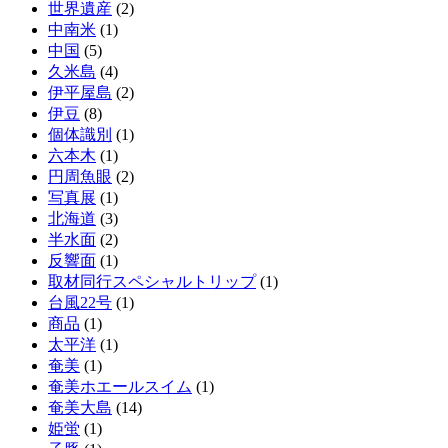
世界遺産
(2)
中南米
(1)
中国
(5)
久米島
(4)
伊平屋島
(2)
伊豆
(8)
個体識別
(1)
六本木
(1)
円周魚眼
(2)
写真展
(1)
北海道
(3)
半水面
(2)
反響面
(1)
取材同行スペシャルトリップ
(1)
台風22号
(1)
商品
(1)
太平洋
(1)
奄美
(1)
奄美ホエールスイム
(1)
奄美大島
(14)
姫蛍
(1)