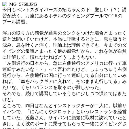
今日もベントスダイバーズの拓ちゃんの下、厳しい（？）講
習が続く。万座にあるホテルのダイビングプールでCCRの
プール講習。
浮力の取り方の感覚が通常のタンクをつけた場合とまったく
逆とは聞いていたけど、本当に呼吸するときに、息を吸うと
沈み、息を吐くと浮く。理論上は理解できても、今までのダ
イビングの常識とまったく逆の感覚だから、これを体が自然
に理解して、慣れなければどうしようもない。
「左側通行の日本から、急に右側通行のアメリカに行って車
運転すみたいな・・」って言われたけど、しょっちゅう右側
通行から、左側通行の国に行って運転してる自分にしていみ
れば、「車をバックギアに入れて、そのまま走行してる」み
たいな、くらいバランスを取るのが難しかった。
それでも、続けて講習しているうちに少しづつ慣れてはきた
けど。
ところで、昨日はなんとインストラクターが二人に。以前サ
イパンで、「にんにくやグロット」というレストランを経営
していた、近藤さん。サイパンに頻繁に取材に訪れていたと
きは、よく彼のボートに乗せてもらって一緒にダイビングさ