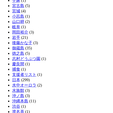
子豚
(1)
宮古島
(5)
宮城
(4)
小呂島
(1)
山口耕
(2)
岐阜
(1)
岡田裕介
(3)
岩手
(21)
後藤かな子
(3)
御蔵島
(35)
徳之島
(5)
志村どうぶつ園
(1)
慶良間
(1)
捕食
(1)
支援者リスト
(1)
日本
(299)
水中オーロラ
(2)
水族館
(3)
沖ノ島
(3)
沖縄本島
(11)
渋谷
(1)
渡名喜
(1)