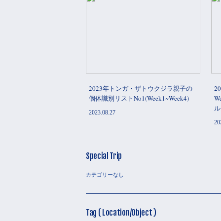
2023年トンガ・ザトウクジラ親子の
2
個体識別リストNo1(Week1~Week4)
W
ル
2023.08.27
20
Special Trip
カテゴリーなし
Tag ( Location/Object )