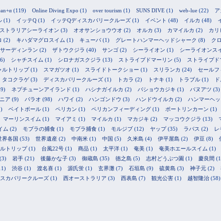
ean+α
(119)
Online Diving Expo
(1)
over tourism
(1)
SUNS DIVE
(1)
web-lue
(22)
ア
ル
(1)
イッテQ
(1)
イッテQディスカバリークルーズ
(1)
イベント
(48)
イルカ
(48)
ストラリアシーライオン
(3)
オオサンショウウオ
(2)
オルカ
(3)
カマイルカ
(2)
カリ
ロ
(2)
キハダマグロスイム
(1)
キューバ
(1)
グレートハンマーヘッドシャーク
(8)
ク
サーディンラン
(2)
ザトウクジラ
(40)
サンゴ
(2)
シーライオン
(1)
シーライオンス
6)
シャチスイム
(1)
シロナガスクジラ
(13)
ストライプドマーリン
(5)
ストライプド
ャルトリップ
(1)
スマガツオ
(1)
スライドトークショー
(1)
スリランカ
(24)
セールフ
タコクラゲ
(3)
ディスカバリークルーズ
(1)
トカラ
(2)
トナキ
(1)
トラブル
(1)
ド
9)
ネプチューンアイランド
(1)
ハシナガイルカ
(2)
バショウカジキ
(1)
バヌアツ
(3)
ニア
(9)
パラオ
(98)
ハワイ
(2)
ハンゴンドウ
(3)
ハンドウイルカ
(2)
ハンマーヘッ
)
ベイトボール
(1)
ペリカン
(1)
ペリカンフィーディング
(1)
ポートリンカーン
(1)
マーリンスイム
(1)
マイアミ
(1)
マイルカ
(1)
マカジキ
(2)
マッコウクジラ
(13)
イム
(2)
モブラの捕食
(1)
モブラ捕食
(1)
モルジブ
(12)
ヤップ
(35)
ラパス
(2)
レ
世界各国
(53)
世界遺産
(2)
中南米
(1)
中国
(5)
久米島
(4)
伊平屋島
(2)
伊豆
(8)
ルトリップ
(1)
台風22号
(1)
商品
(1)
太平洋
(1)
奄美
(1)
奄美ホエールスイム
(1)
(3)
岩手
(21)
後藤かな子
(3)
御蔵島
(35)
徳之島
(5)
志村どうぶつ園
(1)
慶良間
(1
11)
渋谷
(1)
渡名喜
(1)
源氏蛍
(1)
玄界灘
(7)
石垣島
(9)
硫黄島
(3)
神子元
(2)
スカバリークルーズ
(1)
西オーストラリア
(3)
西表島
(7)
観光公害
(1)
越智隆治
(58)