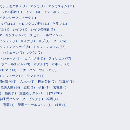
カシュモクザメ
(1)
アシカ
(1)
アシカスイム
(11)
イルカの群れ
(1)
インド
(4)
インドネシア
(8)
ビアンリーフシャーク
(1)
ロマグロ
(1)
クロマグロの群れ
(1)
ケラマ
(1)
イム
(1)
シイラ
(1)
シイラの捕食
(1)
マーリンスイム
(2)
スピナードルフィン
(2)
ィッシュ
(1)
セスナ
(1)
セブ
(1)
タイ
(25)
ルフィンクルーズ
(5)
ドルフィンスイム
(36)
ハネムーン
(1)
ババウ
(2)
ドシャーク
(2)
ヒメホタル
(1)
フィリピン
(77)
ホエールスイム
(29)
ホタル
(2)
ボホール
(1)
マヒマヒ
(3)
ミナミハンドウイルカ
(3)
モンシャーク
(1)
ワンエク
(1)
個体識別
(1)
六本木
(1)
円周魚眼
(2)
写真展
(1)
奄美大島
(14)
姫蛍
(1)
子豚
(1)
宮古島
(5)
)
捕食
(1)
支援者リスト
(1)
日本
(299)
神子元ハンマーダイビング
(1)
福岡
(1)
那覇
(1)
那覇ホエールスイム
(1)
銀座
(1)