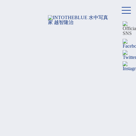
メ
ニ
ュ
ー