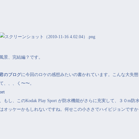
風景、完結編？です。
君のブログ
に今回のロケの感想みたいの書かれています。こんな大失態
て、、、く〜〜。
ort
し、このKodak Play Sport が防水機能がさらに充実して、３０
はオッケーかもしれないですね。何せこの小ささでハイビジョンですか