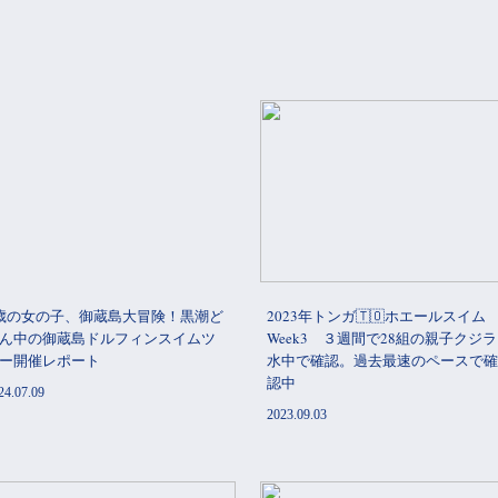
歳の女の子、御蔵島大冒険！黒潮ど
2023年トンガ🇹🇴ホエールスイム
ん中の御蔵島ドルフィンスイムツ
Week3 ３週間で28組の親子クジ
ー開催レポート
水中で確認。過去最速のペースで確
認中
24.07.09
2023.09.03