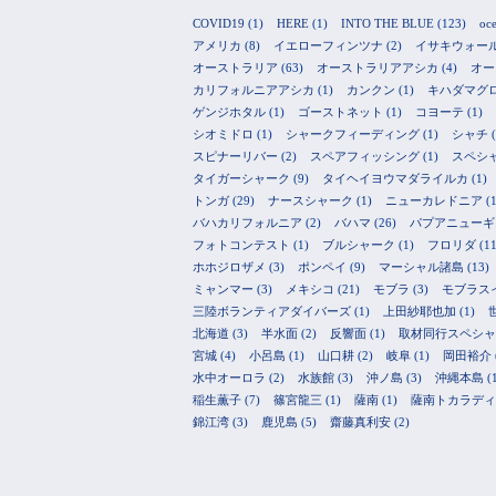
COVID19
(1)
HERE
(1)
INTO THE BLUE
(123)
oc
アメリカ
(8)
イエローフィンツナ
(2)
イサキウォー
オーストラリア
(63)
オーストラリアアシカ
(4)
オー
カリフォルニアアシカ
(1)
カンクン
(1)
キハダマグ
ゲンジホタル
(1)
ゴーストネット
(1)
コヨーテ
(1)
シオミドロ
(1)
シャークフィーディング
(1)
シャチ
(
スピナーリバー
(2)
スペアフィッシング
(1)
スペシ
タイガーシャーク
(9)
タイヘイヨウマダライルカ
(1)
トンガ
(29)
ナースシャーク
(1)
ニューカレドニア
(1
バハカリフォルニア
(2)
バハマ
(26)
パプアニューギ
フォトコンテスト
(1)
ブルシャーク
(1)
フロリダ
(11
ホホジロザメ
(3)
ポンペイ
(9)
マーシャル諸島
(13)
ミャンマー
(3)
メキシコ
(21)
モブラ
(3)
モブラス
三陸ボランティアダイバーズ
(1)
上田紗耶也加
(1)
北海道
(3)
半水面
(2)
反響面
(1)
取材同行スペシャ
宮城
(4)
小呂島
(1)
山口耕
(2)
岐阜
(1)
岡田裕介
水中オーロラ
(2)
水族館
(3)
沖ノ島
(3)
沖縄本島
(
稲生薫子
(7)
篠宮龍三
(1)
薩南
(1)
薩南トカラディ
錦江湾
(3)
鹿児島
(5)
齋藤真利安
(2)