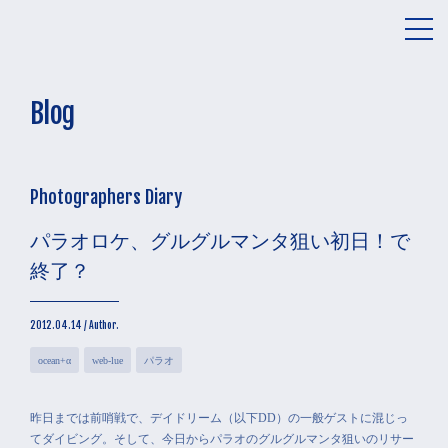
メ
ニ
ュ
ー
Blog
Photographers Diary
パラオロケ、グルグルマンタ狙い初日！で
終了？
2012.04.14 / Author.
ocean+α
web-lue
パラオ
昨日までは前哨戦で、デイドリーム（以下DD）の一般ゲストに混じっ
てダイビング。そして、今日からパラオのグルグルマンタ狙いのリサー