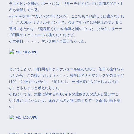
チダイビング開始。ボートには、リサーチダイビングに参加のゲスト4
名も乗船して出発。
ocean+αのPDFマガジンのロケなので、ここであまり詳しくは書かないけ
ど、このDDオリジナルポイントで、今まで狙って10匹以上のマンタに
遭遇できたのは、3割程度くらいの確率と聞いていた。だからリサーチ
10日間のスケジュールで挑んだんだけど。
その初日・・・・、マンタ約４０匹出ちゃった。
ということで、10日間もロケスケジュール組んだのに、初日で撮れちゃ
ったから、この後どうしよう・・・。後半はアクアマジックでのロケだ
けど、２2日からだから、「忙しいし、一回日本にもどっちゃおうか
な」ともちょっと考えたりした。
それにしても、大物に関するDDガイドの遠藤さんの読みと運はすご
い！運だけじゃないよ、遠藤さんの大物に関するデータ蓄積と勘も凄
い。