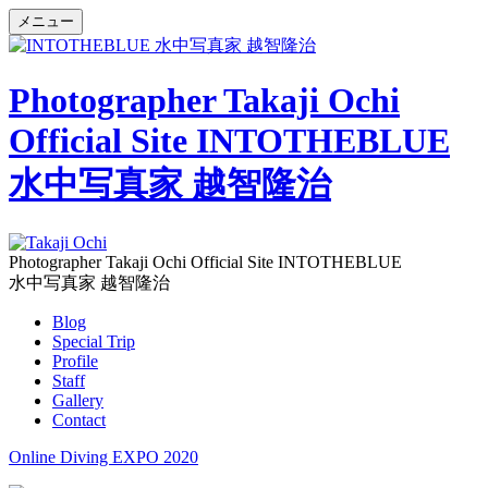
メニュー
Photographer Takaji Ochi
Official Site INTOTHEBLUE
水中写真家 越智隆治
Photographer Takaji Ochi Official Site INTOTHEBLUE
水中写真家 越智隆治
Blog
Special Trip
Profile
Staff
Gallery
Contact
Online Diving EXPO 2020