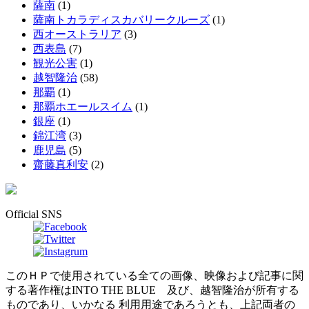
薩南
(1)
薩南トカラディスカバリークルーズ
(1)
西オーストラリア
(3)
西表島
(7)
観光公害
(1)
越智隆治
(58)
那覇
(1)
那覇ホエールスイム
(1)
銀座
(1)
錦江湾
(3)
鹿児島
(5)
齋藤真利安
(2)
Official SNS
このＨＰで使用されている全ての画像、映像および記事に関
する著作権はINTO THE BLUE 及び、越智隆治が所有する
ものであり、いかなる 利用用途であろうとも、上記両者の