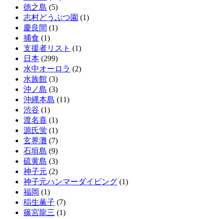
徳之島
(5)
志村どうぶつ園
(1)
慶良間
(1)
捕食
(1)
支援者リスト
(1)
日本
(299)
水中オーロラ
(2)
水族館
(3)
沖ノ島
(3)
沖縄本島
(11)
渋谷
(1)
渡名喜
(1)
源氏蛍
(1)
玄界灘
(7)
石垣島
(9)
硫黄島
(3)
神子元
(2)
神子元ハンマーダイビング
(1)
福岡
(1)
稲生薫子
(7)
篠宮龍三
(1)