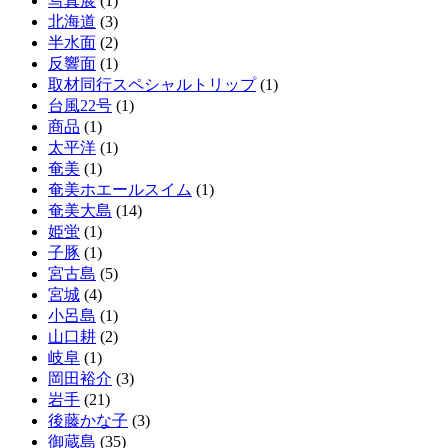
写真展
(1)
北海道
(3)
半水面
(2)
反響面
(1)
取材同行スペシャルトリップ
(1)
台風22号
(1)
商品
(1)
太平洋
(1)
奄美
(1)
奄美ホエールスイム
(1)
奄美大島
(14)
姫蛍
(1)
子豚
(1)
宮古島
(5)
宮城
(4)
小呂島
(1)
山口耕
(2)
岐阜
(1)
岡田裕介
(3)
岩手
(21)
後藤かな子
(3)
御蔵島
(35)