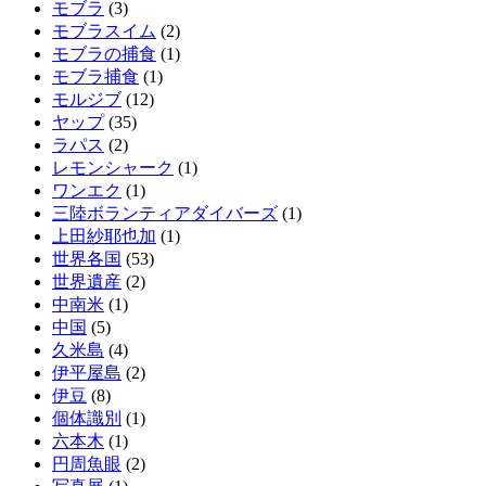
モブラ
(3)
モブラスイム
(2)
モブラの捕食
(1)
モブラ捕食
(1)
モルジブ
(12)
ヤップ
(35)
ラパス
(2)
レモンシャーク
(1)
ワンエク
(1)
三陸ボランティアダイバーズ
(1)
上田紗耶也加
(1)
世界各国
(53)
世界遺産
(2)
中南米
(1)
中国
(5)
久米島
(4)
伊平屋島
(2)
伊豆
(8)
個体識別
(1)
六本木
(1)
円周魚眼
(2)