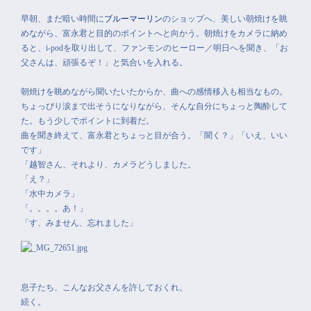
早朝、まだ暗い時間に
ブルーマーリン
のショップへ、美しい朝焼けを眺
めながら、富永君と目的のポイントへと向かう。朝焼けをカメラに納め
ると、i-podを取り出して、ファンモンのヒーロー／明日へを聞き、「お
父さんは、頑張るぞ！」と気合いを入れる。
朝焼けを眺めながら聞いたいたからか、曲への感情移入も相当なもの。
ちょっぴり涙まで出そうになりながら、そんな自分にちょっと陶酔して
た。もう少しでポイントに到着だ。
曲を聞き終えて、富永君とちょっと目が合う。「聞く？」「いえ、いい
です」
「越智さん、それより、カメラどうしました。
「え？」
「水中カメラ」
「。。。。あ！」
「す、みません、忘れました」
息子たち、こんなお父さんを許しておくれ。
続く。