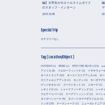
編】大学生がホエールスイムガイド
編
のスタッフ・インターン
マ
2019.10.08
20
Special Trip
カテゴリーなし
Tag ( Location/Object )
COVID19
(1)
HERE
(1)
INTO THE BLUE
(123)
oc
アメリカ
(8)
イエローフィンツナ
(2)
イサキウォー
オーストラリア
(63)
オーストラリアアシカ
(4)
オー
カリフォルニアアシカ
(1)
カンクン
(1)
キハダマグ
ゲンジホタル
(1)
ゴーストネット
(1)
コヨーテ
(1)
シオミドロ
(1)
シャークフィーディング
(1)
シャチ
(
スピナーリバー
(2)
スペアフィッシング
(1)
スペシ
タイガーシャーク
(9)
タイヘイヨウマダライルカ
(1)
トンガ
(29)
ナースシャーク
(1)
ニューカレドニア
(1