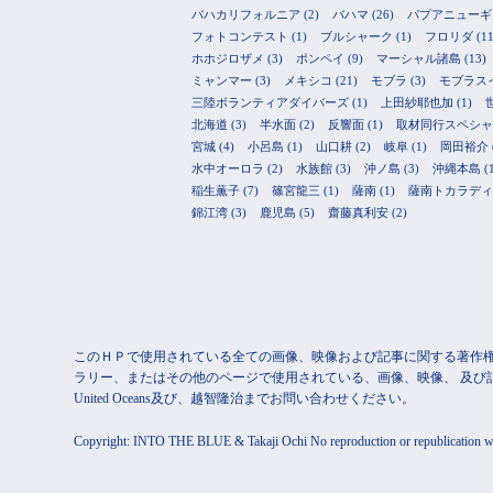
バハカリフォルニア
(2)
バハマ
(26)
パプアニューギ
フォトコンテスト
(1)
ブルシャーク
(1)
フロリダ
(11
ホホジロザメ
(3)
ポンペイ
(9)
マーシャル諸島
(13)
ミャンマー
(3)
メキシコ
(21)
モブラ
(3)
モブラス
三陸ボランティアダイバーズ
(1)
上田紗耶也加
(1)
北海道
(3)
半水面
(2)
反響面
(1)
取材同行スペシャ
宮城
(4)
小呂島
(1)
山口耕
(2)
岐阜
(1)
岡田裕介
水中オーロラ
(2)
水族館
(3)
沖ノ島
(3)
沖縄本島
(
稲生薫子
(7)
篠宮龍三
(1)
薩南
(1)
薩南トカラディ
錦江湾
(3)
鹿児島
(5)
齋藤真利安
(2)
このＨＰで使用されている全ての画像、映像および記事に関する著作権は
ラリー、またはその他のページで使用されている、画像、映像、 及び
United Oceans及び、越智隆治までお問い合わせください。
Copyright: INTO THE BLUE & Takaji Ochi No reproduction or republication with