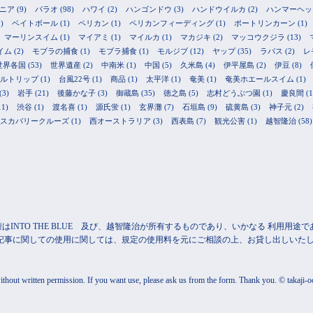
ニア
(9)
パラオ
(98)
ハワイ
(2)
ハンゴンドウ
(3)
ハンドウイルカ
(2)
ハンマーヘッ
)
ベイトボール
(1)
ペリカン
(1)
ペリカンフィーディング
(1)
ポートリンカーン
(1)
マーリンスイム
(1)
マイアミ
(1)
マイルカ
(1)
マカジキ
(2)
マッコウクジラ
(13)
イム
(2)
モブラの捕食
(1)
モブラ捕食
(1)
モルジブ
(12)
ヤップ
(35)
ラパス
(2)
レ
世界各国
(53)
世界遺産
(2)
中南米
(1)
中国
(5)
久米島
(4)
伊平屋島
(2)
伊豆
(8)
ルトリップ
(1)
台風22号
(1)
商品
(1)
太平洋
(1)
奄美
(1)
奄美ホエールスイム
(1)
(3)
岩手
(21)
後藤かな子
(3)
御蔵島
(35)
徳之島
(5)
志村どうぶつ園
(1)
慶良間
(1
11)
渋谷
(1)
渡名喜
(1)
源氏蛍
(1)
玄界灘
(7)
石垣島
(9)
硫黄島
(3)
神子元
(2)
スカバリークルーズ
(1)
西オーストラリア
(3)
西表島
(7)
観光公害
(1)
越智隆治
(58)
INTO THE BLUE 及び、越智隆治が所有するものであり、いかなる 利用用
記事に関しての使用に関しては、規定の使用料を元にご相談の上、お貸し出しいたし
out written permission. If you want use, please ask us from the form. Thank you. © takaji-