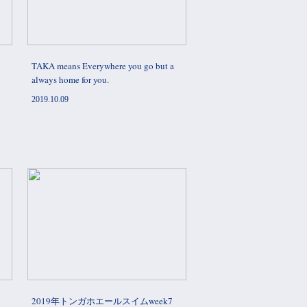
TAKA means Everywhere you go but a
always home for you.
2019.10.09
8
2019年トンガホエールスイムweek7