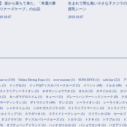
】 崖から落ちて来た、「幸運の豚
生まれて間も無い小さな子クジラの
リナーズケーブ」のお話
授乳シーン
19.10.07
2019.10.07
ean+α
(119)
Online Diving Expo
(1)
over tourism
(1)
SUNS DIVE
(1)
web-lue
(22)
ア
ル
(1)
イッテQ
(1)
イッテQディスカバリークルーズ
(1)
イベント
(48)
イルカ
(48)
ストラリアシーライオン
(3)
オオサンショウウオ
(2)
オルカ
(3)
カマイルカ
(2)
カリ
ロ
(2)
キハダマグロスイム
(1)
キューバ
(1)
グレートハンマーヘッドシャーク
(8)
ク
サーディンラン
(2)
ザトウクジラ
(40)
サンゴ
(2)
シーライオン
(1)
シーライオンス
6)
シャチスイム
(1)
シロナガスクジラ
(13)
ストライプドマーリン
(5)
ストライプド
ャルトリップ
(1)
スマガツオ
(1)
スライドトークショー
(1)
スリランカ
(24)
セールフ
タコクラゲ
(3)
ディスカバリークルーズ
(1)
トカラ
(2)
トナキ
(1)
トラブル
(1)
ド
9)
ネプチューンアイランド
(1)
ハシナガイルカ
(2)
バショウカジキ
(1)
バヌアツ
(3)