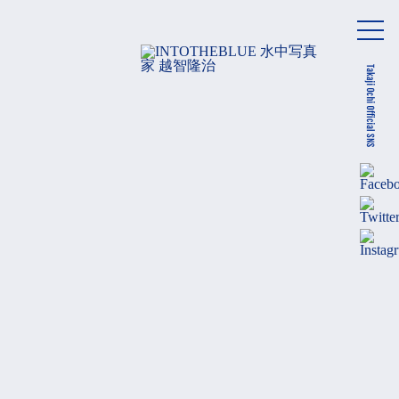
メ
ニ
ュ
ー