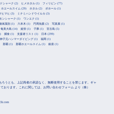
ドシャーク
(2)
ヒメホタル
(1)
フィリピン
(77)
ホエールスイム
(29)
ホタル
(2)
ボホール
(1)
マヒマヒ
(3)
ミナミハンドウイルカ
(3)
モンシャーク
(1)
ワンエク
(1)
個体識別
(1)
六本木
(1)
円周魚眼
(2)
写真展
(1)
奄美大島
(14)
姫蛍
(1)
子豚
(1)
宮古島
(5)
)
捕食
(1)
支援者リスト
(1)
日本
(299)
神子元ハンマーダイビング
(1)
福岡
(1)
那覇
(1)
那覇ホエールスイム
(1)
銀座
(1)
途であろうとも、上記両者の承諾なく、無断使用することを禁じます。ギャ
ております。これに関しては、お問い合わせフォーム より（株）
ochi.com