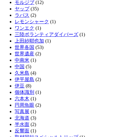
モルジブ
(12)
ヤップ
(35)
ラパス
(2)
レモンシャーク
(1)
ワンエク
(1)
三陸ボランティアダイバーズ
(1)
上田紗耶也加
(1)
世界各国
(53)
世界遺産
(2)
中南米
(1)
中国
(5)
久米島
(4)
伊平屋島
(2)
伊豆
(8)
個体識別
(1)
六本木
(1)
円周魚眼
(2)
写真展
(1)
北海道
(3)
半水面
(2)
反響面
(1)