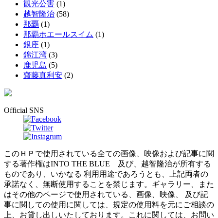
観光公害
(1)
越智隆治
(58)
那覇
(1)
那覇ホエールスイム
(1)
銀座
(1)
錦江湾
(3)
鹿児島
(5)
齋藤真利安
(2)
Official SNS
このＨＰで使用されている全ての画像、映像および記事に関
する著作権はINTO THE BLUE 及び、越智隆治が所有する
ものであり、いかなる 利用用途であろうとも、上記両者の
承諾なく、無断使用することを禁じます。ギャラリー、また
はその他のページで使用されている、画像、映像、 及び記
事に関しての使用に関しては、規定の使用料を元にご相談の
上、お貸し出しいたしております。これに関しては、お問い