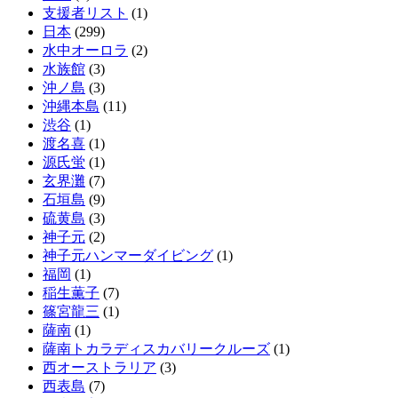
支援者リスト
(1)
日本
(299)
水中オーロラ
(2)
水族館
(3)
沖ノ島
(3)
沖縄本島
(11)
渋谷
(1)
渡名喜
(1)
源氏蛍
(1)
玄界灘
(7)
石垣島
(9)
硫黄島
(3)
神子元
(2)
神子元ハンマーダイビング
(1)
福岡
(1)
稲生薫子
(7)
篠宮龍三
(1)
薩南
(1)
薩南トカラディスカバリークルーズ
(1)
西オーストラリア
(3)
西表島
(7)