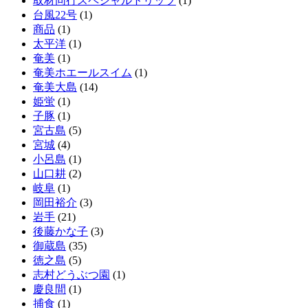
取材同行スペシャルトリップ
(1)
台風22号
(1)
商品
(1)
太平洋
(1)
奄美
(1)
奄美ホエールスイム
(1)
奄美大島
(14)
姫蛍
(1)
子豚
(1)
宮古島
(5)
宮城
(4)
小呂島
(1)
山口耕
(2)
岐阜
(1)
岡田裕介
(3)
岩手
(21)
後藤かな子
(3)
御蔵島
(35)
徳之島
(5)
志村どうぶつ園
(1)
慶良間
(1)
捕食
(1)