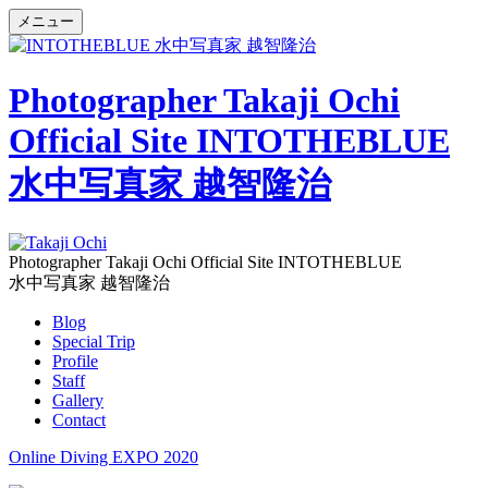
メニュー
Photographer Takaji Ochi
Official Site INTOTHEBLUE
水中写真家 越智隆治
Photographer Takaji Ochi Official Site INTOTHEBLUE
水中写真家 越智隆治
Blog
Special Trip
Profile
Staff
Gallery
Contact
Online Diving EXPO 2020