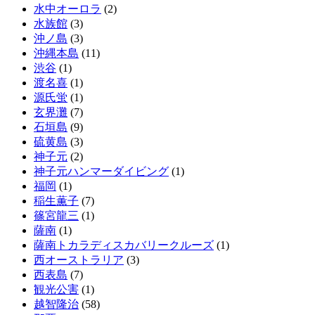
水中オーロラ
(2)
水族館
(3)
沖ノ島
(3)
沖縄本島
(11)
渋谷
(1)
渡名喜
(1)
源氏蛍
(1)
玄界灘
(7)
石垣島
(9)
硫黄島
(3)
神子元
(2)
神子元ハンマーダイビング
(1)
福岡
(1)
稲生薫子
(7)
篠宮龍三
(1)
薩南
(1)
薩南トカラディスカバリークルーズ
(1)
西オーストラリア
(3)
西表島
(7)
観光公害
(1)
越智隆治
(58)