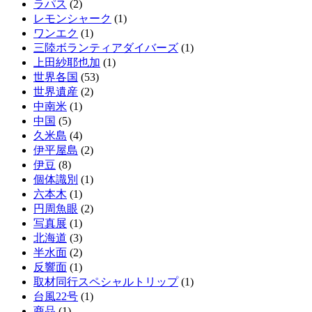
ラパス
(2)
レモンシャーク
(1)
ワンエク
(1)
三陸ボランティアダイバーズ
(1)
上田紗耶也加
(1)
世界各国
(53)
世界遺産
(2)
中南米
(1)
中国
(5)
久米島
(4)
伊平屋島
(2)
伊豆
(8)
個体識別
(1)
六本木
(1)
円周魚眼
(2)
写真展
(1)
北海道
(3)
半水面
(2)
反響面
(1)
取材同行スペシャルトリップ
(1)
台風22号
(1)
商品
(1)