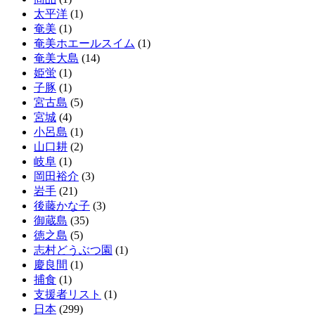
太平洋
(1)
奄美
(1)
奄美ホエールスイム
(1)
奄美大島
(14)
姫蛍
(1)
子豚
(1)
宮古島
(5)
宮城
(4)
小呂島
(1)
山口耕
(2)
岐阜
(1)
岡田裕介
(3)
岩手
(21)
後藤かな子
(3)
御蔵島
(35)
徳之島
(5)
志村どうぶつ園
(1)
慶良間
(1)
捕食
(1)
支援者リスト
(1)
日本
(299)