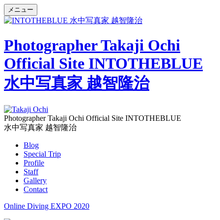
メニュー
Photographer Takaji Ochi
Official Site INTOTHEBLUE
水中写真家 越智隆治
Photographer Takaji Ochi Official Site INTOTHEBLUE
水中写真家 越智隆治
Blog
Special Trip
Profile
Staff
Gallery
Contact
Online Diving EXPO 2020