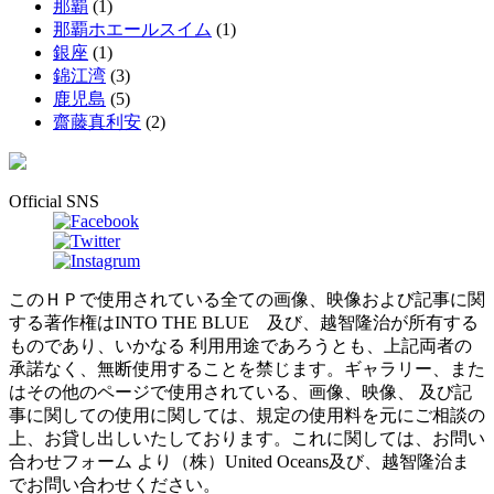
那覇
(1)
那覇ホエールスイム
(1)
銀座
(1)
錦江湾
(3)
鹿児島
(5)
齋藤真利安
(2)
Official SNS
このＨＰで使用されている全ての画像、映像および記事に関
する著作権はINTO THE BLUE 及び、越智隆治が所有する
ものであり、いかなる 利用用途であろうとも、上記両者の
承諾なく、無断使用することを禁じます。ギャラリー、また
はその他のページで使用されている、画像、映像、 及び記
事に関しての使用に関しては、規定の使用料を元にご相談の
上、お貸し出しいたしております。これに関しては、お問い
合わせフォーム より（株）United Oceans及び、越智隆治ま
でお問い合わせください。