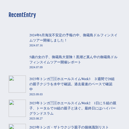
RecentEntry
2024年6月海況不安定の予報の中、御蔵島ドルフィンスイ
ムツアー開催しました！
2024.07.16
5歳の女の子、御蔵島大冒険！黒潮ど真ん中の御蔵島ドル
フィンスイムツアー開催レポート
2024.07.09
2023年トンガ🇹🇴ホエールスイムWeek3 ３週間で28組
の親子クジラを水中で確認。過去最速のペースで確認
中
2023.09.03
2023年トンガ🇹🇴ホエールスイムWeek2 1日に５組の親
子、トータルで16組の親子と泳ぐ。最終日にはハイパー
グランドスラム
2023.08.27
2023年トンガ・ザトウクジラ親子の個体識別リスト