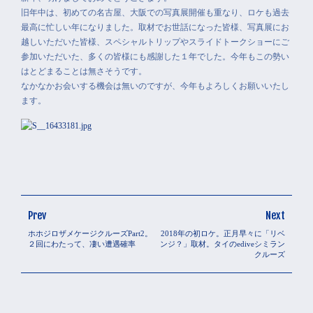
旧年中は、初めての名古屋、大阪での写真展開催も重なり、ロケも過去
最高に忙しい年になりました。取材でお世話になった皆様、写真展にお
越しいただいた皆様、スペシャルトリップやスライドトークショーにご
参加いただいた、多くの皆様にも感謝した１年でした。今年もこの勢い
はとどまることは無さそうです。
なかなかお会いする機会は無いのですが、今年もよろしくお願いいたし
ます。
Prev
Next
ホホジロザメケージクルーズPart2。
2018年の初ロケ。正月早々に「リベ
２回にわたって、凄い遭遇確率
ンジ？」取材。タイのediveシミラン
クルーズ