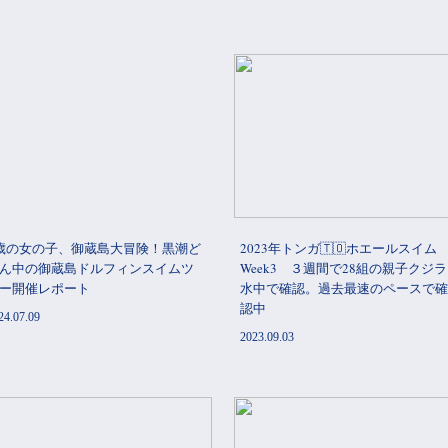
歳の女の子、御蔵島大冒険！黒潮ど
2023年トンガ🇹🇴ホエールスイム
ん中の御蔵島ドルフィンスイムツ
Week3 ３週間で28組の親子クジ
ー開催レポート
水中で確認。過去最速のペースで確
認中
24.07.09
2023.09.03