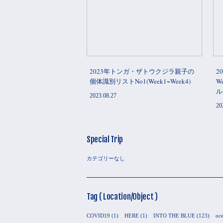
2023年トンガ・ザトウクジラ親子の
2
個体識別リストNo1(Week1~Week4)
W
ル
2023.08.27
20
Special Trip
カテゴリーなし
Tag ( Location/Object )
COVID19
(1)
HERE
(1)
INTO THE BLUE
(123)
oc