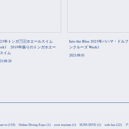
023年トンガ🇹🇴ホエールスイム
Into the Blue 2023年バハマ・ドル
eek1 2019年振りのトンガホエー
ンクルーズ Week1
スイム
2023.08.01
23.08.20
ean+α
(119)
Online Diving Expo
(1)
over tourism
(1)
SUNS DIVE
(1)
web-lue
(22)
ア