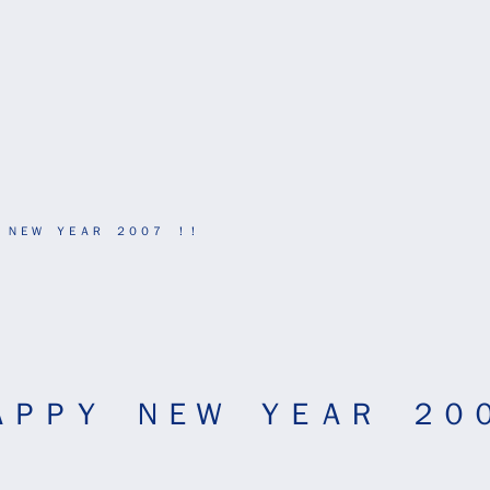
 ＮＥＷ ＹＥＡＲ ２００７ ！！
ＡＰＰＹ ＮＥＷ ＹＥＡＲ ２０