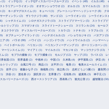
ル
(1)
イッテQ
(1)
イッテQディスカバリークルーズ
(1)
イベント
(48)
イルカ
(48)
ストラリアシーライオン
(3)
オオサンショウウオ
(2)
オルカ
(3)
カマイルカ
(2)
カリ
ロ
(2)
キハダマグロスイム
(1)
キューバ
(1)
グレートハンマーヘッドシャーク
(8)
ク
サーディンラン
(2)
ザトウクジラ
(40)
サンゴ
(2)
シーライオン
(1)
シーライオンス
6)
シャチスイム
(1)
シロナガスクジラ
(13)
ストライプドマーリン
(5)
ストライプド
ャルトリップ
(1)
スマガツオ
(1)
スライドトークショー
(1)
スリランカ
(24)
セールフ
タコクラゲ
(3)
ディスカバリークルーズ
(1)
トカラ
(2)
トナキ
(1)
トラブル
(1)
ド
9)
ネプチューンアイランド
(1)
ハシナガイルカ
(2)
バショウカジキ
(1)
バヌアツ
(3)
ニア
(9)
パラオ
(98)
ハワイ
(2)
ハンゴンドウ
(3)
ハンドウイルカ
(2)
ハンマーヘッ
)
ベイトボール
(1)
ペリカン
(1)
ペリカンフィーディング
(1)
ポートリンカーン
(1)
マーリンスイム
(1)
マイアミ
(1)
マイルカ
(1)
マカジキ
(2)
マッコウクジラ
(13)
イム
(2)
モブラの捕食
(1)
モブラ捕食
(1)
モルジブ
(12)
ヤップ
(35)
ラパス
(2)
レ
世界各国
(53)
世界遺産
(2)
中南米
(1)
中国
(5)
久米島
(4)
伊平屋島
(2)
伊豆
(8)
ルトリップ
(1)
台風22号
(1)
商品
(1)
太平洋
(1)
奄美
(1)
奄美ホエールスイム
(1)
(3)
岩手
(21)
後藤かな子
(3)
御蔵島
(35)
徳之島
(5)
志村どうぶつ園
(1)
慶良間
(1
11)
渋谷
(1)
渡名喜
(1)
源氏蛍
(1)
玄界灘
(7)
石垣島
(9)
硫黄島
(3)
神子元
(2)
スカバリークルーズ
(1)
西オーストラリア
(3)
西表島
(7)
観光公害
(1)
越智隆治
(58)