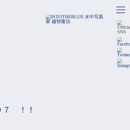
メ
ニ
ュ
ー
０７ ！！