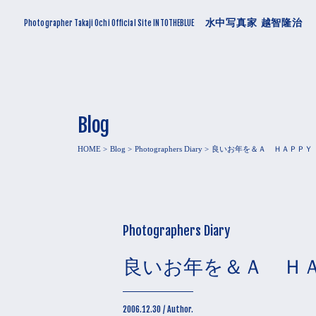
水中写真家 越智隆治
Photographer Takaji Ochi Official Site INTOTHEBLUE
Blog
HOME
Blog
Photographers Diary
良いお年を＆Ａ ＨＡＰＰＹ
Photographers Diary
良いお年を＆Ａ Ｈ
2006.12.30 / Author.