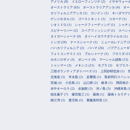
アメリカ
(8)
イエローフィンツナ
(2)
イサキウォー
オーストラリア
(63)
オーストラリアアシカ
(4)
オー
カリフォルニアアシカ
(1)
カンクン
(1)
キハダマグ
ゲンジホタル
(1)
ゴーストネット
(1)
コヨーテ
(1)
シオミドロ
(1)
シャークフィーディング
(1)
シャチ
(
スピナーリバー
(2)
スペアフィッシング
(1)
スペシ
タイガーシャーク
(9)
タイヘイヨウマダライルカ
(1)
トンガ
(29)
ナースシャーク
(1)
ニューカレドニア
(1
バハカリフォルニア
(2)
バハマ
(26)
パプアニューギ
フォトコンテスト
(1)
ブルシャーク
(1)
フロリダ
(11
ホホジロザメ
(3)
ポンペイ
(9)
マーシャル諸島
(13)
ミャンマー
(3)
メキシコ
(21)
モブラ
(3)
モブラス
三陸ボランティアダイバーズ
(1)
上田紗耶也加
(1)
北海道
(3)
半水面
(2)
反響面
(1)
取材同行スペシャ
宮城
(4)
小呂島
(1)
山口耕
(2)
岐阜
(1)
岡田裕介
水中オーロラ
(2)
水族館
(3)
沖ノ島
(3)
沖縄本島
(
稲生薫子
(7)
篠宮龍三
(1)
薩南
(1)
薩南トカラディ
錦江湾
(3)
鹿児島
(5)
齋藤真利安
(2)