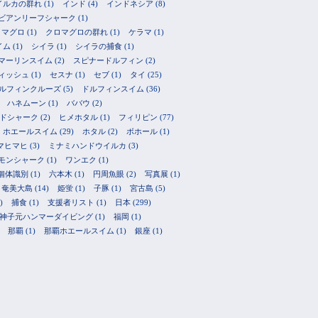
イルカの群れ
(1)
インド
(4)
インドネシア
(8)
ビアンリーフシャーク
(1)
ロマグロ
(1)
クロマグロの群れ
(1)
ケラマ
(1)
イム
(1)
シイラ
(1)
シイラの捕食
(1)
マーリンスイム
(2)
スピナードルフィン
(2)
ィッシュ
(1)
セスナ
(1)
セブ
(1)
タイ
(25)
ルフィンクルーズ
(5)
ドルフィンスイム
(36)
ハネムーン
(1)
ババウ
(2)
ドシャーク
(2)
ヒメホタル
(1)
フィリピン
(77)
ホエールスイム
(29)
ホタル
(2)
ボホール
(1)
マヒマヒ
(3)
ミナミハンドウイルカ
(3)
モンシャーク
(1)
ワンエク
(1)
個体識別
(1)
六本木
(1)
円周魚眼
(2)
写真展
(1)
奄美大島
(14)
姫蛍
(1)
子豚
(1)
宮古島
(5)
)
捕食
(1)
支援者リスト
(1)
日本
(299)
神子元ハンマーダイビング
(1)
福岡
(1)
那覇
(1)
那覇ホエールスイム
(1)
銀座
(1)