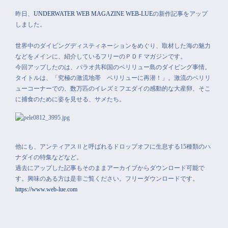
昨日、
UNDERWATER WEB MAGAZINE WEB-LUE
の新作記事をアップ
しました。
世界中のダイビングディスティネーションをめぐり、取材した海の魅力
などをメインに、紹介しているフリーのＰＤＦマガジンです。
今回アップしたのは、パラオ共和国のペリリュー島のダイビング事情。
タイトルは、「究極の激流地帯 ペリリューに再潜！」。激流のペリリ
ューコーナーでの、数万匹のイレズミフエダイの感動的な大産卵、そこ
に捕食のために姿を見せる、サメたち。
他にも、アンティアスⅡと呼ばれるドロップオフに生息する15種類のハ
ナダイの特集などなど。
過去にアップした記事もそのままアーカイブからダウンロード可能で
す。興味のある方は是非ご覧ください。フリーダウンロードです。
https://www.web-lue.com